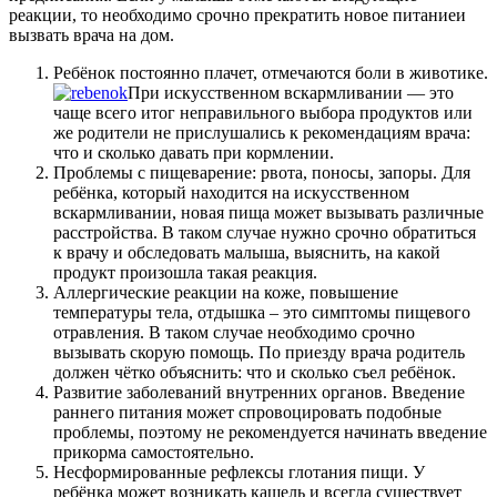
реакции, то необходимо срочно прекратить новое питаниеи
вызвать врача на дом.
Ребёнок постоянно плачет, отмечаются боли в животике.
При искусственном вскармливании — это
чаще всего итог неправильного выбора продуктов или
же родители не прислушались к рекомендациям врача:
что и сколько давать при кормлении.
Проблемы с пищеварение: рвота, поносы, запоры. Для
ребёнка, который находится на искусственном
вскармливании, новая пища может вызывать различные
расстройства. В таком случае нужно срочно обратиться
к врачу и обследовать малыша, выяснить, на какой
продукт произошла такая реакция.
Аллергические реакции на коже, повышение
температуры тела, отдышка – это симптомы пищевого
отравления. В таком случае необходимо срочно
вызывать скорую помощь. По приезду врача родитель
должен чётко объяснить: что и сколько съел ребёнок.
Развитие заболеваний внутренних органов. Введение
раннего питания может спровоцировать подобные
проблемы, поэтому не рекомендуется начинать введение
прикорма самостоятельно.
Несформированные рефлексы глотания пищи. У
ребёнка может возникать кашель и всегда существует