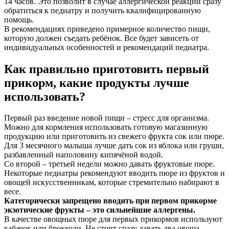
14 часов. Это позволит в случае аллергической реакции сразу
обратиться к педиатру и получить квалифицированную
помощь.
В рекомендациях приведено примерное количество пищи,
которую должен съедать ребёнок. Все будет зависеть от
индивидуальных особенностей и рекомендаций педиатра.
Как правильно приготовить первый
прикорм, какие продукты лучше
использовать?
Первый раз введение новой пищи – стресс для организма.
Можно для кормления использовать готовую магазинную
продукцию или приготовить из свежего фрукта сок или пюре.
Для 3 месячного малыша лучше дать сок из яблока или груши,
разбавленный наполовину кипячёной водой.
Со второй – третьей недели можно давать фруктовые пюре.
Некоторые педиатры рекомендуют вводить пюре из фруктов и
овощей искусственникам, которые стремительно набирают в
весе.
Категорически запрещено вводить при первом прикорме
экзотические фрукты – это сильнейшие аллергены.
В качестве овощных пюре для первых прикормов используют
кабачок или брокколи. Не стоит сразу давать два овоща