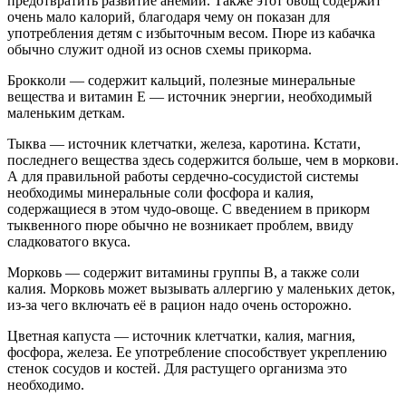
предотвратить развитие анемии. Также этот овощ содержит
очень мало калорий, благодаря чему он показан для
употребления детям с избыточным весом. Пюре из кабачка
обычно служит одной из основ схемы прикорма.
Брокколи — содержит кальций, полезные минеральные
вещества и витамин Е — источник энергии, необходимый
маленьким деткам.
Тыква — источник клетчатки, железа, каротина. Кстати,
последнего вещества здесь содержится больше, чем в моркови.
А для правильной работы сердечно-сосудистой системы
необходимы минеральные соли фосфора и калия,
содержащиеся в этом чудо-овоще. С введением в прикорм
тыквенного пюре обычно не возникает проблем, ввиду
сладковатого вкуса.
Морковь — содержит витамины группы B, а также соли
калия. Морковь может вызывать аллергию у маленьких деток,
из-за чего включать её в рацион надо очень осторожно.
Цветная капуста — источник клетчатки, калия, магния,
фосфора, железа. Ее употребление способствует укреплению
стенок сосудов и костей. Для растущего организма это
необходимо.