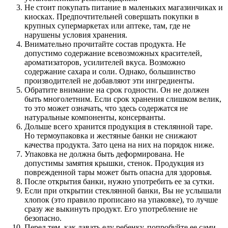
Не стоит покупать питание в маленьких магазинчиках и
киосках. Предпочтительней совершать покупки в
крупных супермаркетах или аптеке, там, где не
нарушены условия хранения.
Внимательно прочитайте состав продукта. Не
допустимо содержание всевозможных красителей,
ароматизаторов, усилителей вкуса. Возможно
содержание сахара и соли. Однако, большинство
производителей не добавляют эти ингредиенты.
Обратите внимание на срок годности. Он не должен
быть многолетним. Если срок хранения слишком велик,
то это может означать, что здесь содержатся не
натуральные компоненты, консерванты.
Дольше всего хранится продукция в стеклянной таре.
Но термоупаковка и жестяные банки не снижают
качества продукта. Зато цена на них на порядок ниже.
Упаковка не должна быть деформирована. Не
допустимы замятия крышки, стенок. Продукция из
поврежденной тары может быть опасна для здоровья.
После открытия банки, нужно употребить ее за сутки.
Если при открытии стеклянной банки, Вы не услышали
хлопок (это правило прописано на упаковке), то лучше
сразу же выкинуть продукт. Его употребление не
безопасно.
Перед тем, как давать еду ребенку, попробуйте ее сами.