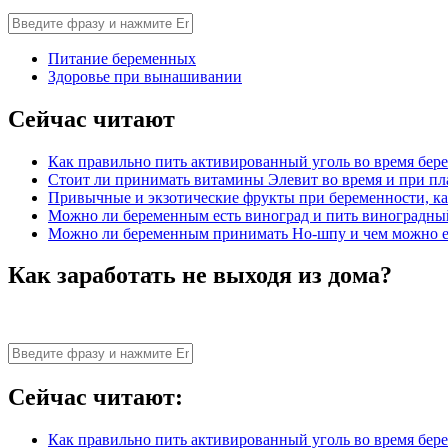
Питание беременных
Здоровье при вынашивании
Сейчас читают
Как правильно пить активированный уголь во время бер
Стоит ли принимать витамины Элевит во время и при п
Привычные и экзотические фрукты при беременности, ка
Можно ли беременным есть виноград и пить виноградны
Можно ли беременным принимать Но-шпу и чем можно е
Как заработать не выходя из дома?
Сейчас читают:
Как правильно пить активированный уголь во время бер