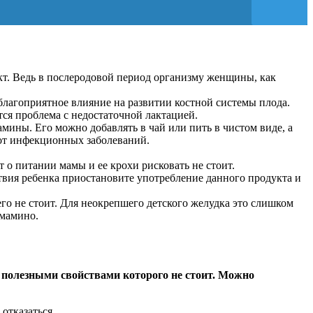
кт. Ведь в послеродовой период организму женщины, как
благоприятное влияние на развитии костной системы плода.
тся проблема с недостаточной лактацией.
мины. Его можно добавлять в чай или пить в чистом виде, а
 от инфекционных заболеваний.
 о питании мамы и ее крохи рисковать не стоит.
вия ребенка приостановите употребление данного продукта и
го не стоит. Для неокрепшего детского желудка это слишком
 мамино.
ь полезными свойствами которого не стоит. Можно
отказаться.