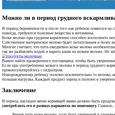
Можно ли в период грудного вскармлив
В период беременности и после того как ребенок появился на
никогда, требуются полезные вещества и витамины.
Козье молоко при грудном кормлении способно восполнить нео
Собственное материнское молоко будет питательным и более жи
Многие считают, что пить ежедневно козье молоко необязатель
так же разбавлять водой и варить каши на козьем молоке. Не 
Важно найти проверенного поставщика, чтобы быть уверенным в 
Если при употреблении козьего молока в период грудного кор
проконсультируйтесь с педиатром.
Новорожденному ребенку полезно исключительно то молоко, кот
большая нагрузка. Каждый продукт хорош и полезен в умеренны
Заключение
В период лактации меню кормящей мамы должно быть продума
употреблять его в разных вариантах но понемногу.
Главное, 
Решив пить козье молоко, надо быть уверенной в здоровь