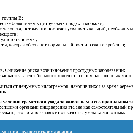
 группы В;
честве больше чем в цитрусовых плодах и моркови;
 человека, потому что помогает усваивать кальций, необходимы
веществ;
судистой системы;
ты, которая обеспечит нормальный рост и развитие ребенка;
. Снижение риска возникновения простудных заболеваний;
ваивается за счет большого количества в нем насыщенных жирн
иться от ненужных килограммов, накопившихся за время беремен
ток.
ри условии грамотного ухода за животным и его правильном 
репшими органами пищеварения эта еда как самостоятельный пр
бежать, это во много зависит от качества ухода за животным.
мамы при грудном вскармливании