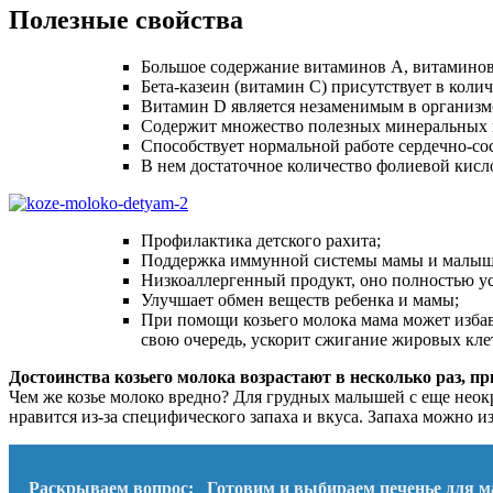
Полезные свойства
Большое содержание витаминов А, витаминов
Бета-казеин (витамин С) присутствует в коли
Витамин D является незаменимым в организме
Содержит множество полезных минеральных 
Способствует нормальной работе сердечно-со
В нем достаточное количество фолиевой кисло
Профилактика детского рахита;
Поддержка иммунной системы мамы и малыша
Низкоаллергенный продукт, оно полностью ус
Улучшает обмен веществ ребенка и мамы;
При помощи козьего молока мама может избав
свою очередь, ускорит сжигание жировых кле
Достоинства козьего молока возрастают в несколько раз, п
Чем же козье молоко вредно? Для грудных малышей с еще неок
нравится из-за специфического запаха и вкуса. Запаха можно из
Раскрываем вопрос:
Готовим и выбираем печенье для 