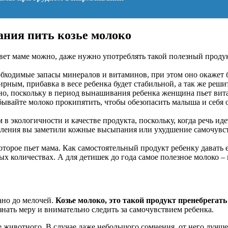
ания пить козье молоко
 свет маме можно, даже нужно употреблять такой полезный проду
бходимые запасы минералов и витаминов, при этом оно окажет 
рным, прибавка в весе ребенка будет стабильной, а так же реши
но, поскольку в период вынашивания ребенка женщина пьет вита
забывайте молоко прокипятить, чтобы обезопасить малыша и себя
экологичности и качестве продукта, поскольку, когда речь идет
мления вы заметили кожные высыпания или ухудшение самочувст
орое пьет мама. Как самостоятельный продукт ребенку давать е
х количествах. А для детишек до года самое полезное молоко –
но до мелочей.
Козье молоко, это такой продукт пренебрегат
знать меру и внимательно следить за самочувствием ребенка.
е животного. В случае даже небольшого сомнения, от него лучше 