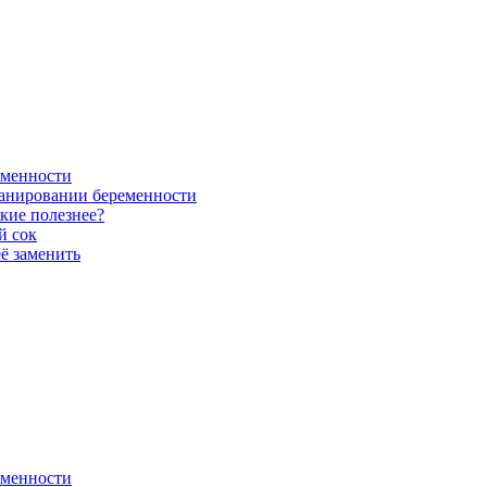
еменности
ланировании беременности
кие полезнее?
й сок
ё заменить
еменности