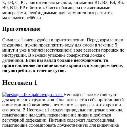
Е, D3, С, К1, пантотеновая кислота, витамины B1, B2, В4, B6,
В9, B12, РР и биотин. Смесь обогащена незаменимыми
минералами, необходимыми для гармоничного развития
маленького ребёнка.
Приготовление
Симилак 1 очень удобен в приготовлении. Перед кормлением
грудничка, нужно прокипятить воду для смеси в течение 5
минут и уже в тёплой (остуженной) воде развести порошок по
инструкции. В каждой упаковке содержится ложка с
делениями.
Если вы взяли больше необходимого, то
приготовленное питание можно хранить в холодном месте,
но употребить в течение суток.
Нестожен 1
Нестожен 1 также советуют
для кормления грудничков. Она включает в себя протеиновый
и витаминный комплекс, незаменимые для развития крохи и
его роста. В Нестожен 1 входят природные пищевые волокна,
помогающие наладить переваривание пищи и добиться
регулярной дефекации. Питание содержит лактобациллы,
помогающие сформировать дружественную для кишечника