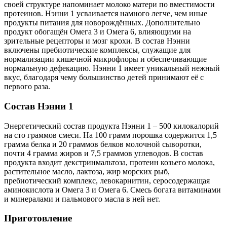
своей структуре напоминает молоко матери по вместимости
протеинов. Нэнни 1 усваивается намного легче, чем иные
продукты питания для новорождённых. Дополнительно
продукт обогащён Омега 3 и Омега 6, влияющими на
зрительные рецепторы и мозг крохи. В состав Нэнни
включены пребиотические комплексы, служащие для
нормализации кишечной микрофлоры и обеспечивающие
нормальную дефекацию. Нэнни 1 имеет уникальный нежный
вкус, благодаря чему большинство детей принимают её с
первого раза.
Состав Нэнни 1
Энергетический состав продукта Нэнни 1 – 500 килокалорий
на сто граммов смеси. На 100 грамм порошка содержится 1,5
грамма белка и 20 граммов белков молочной сыворотки,
почти 4 грамма жиров и 7,5 граммов углеводов. В состав
продукта входит декстринмальтоза, протеин козьего молока,
растительное масло, лактоза, жир морских рыб,
пребиотический комплекс, левокарнитин, серосодержащая
аминокислота и Омега 3 и Омега 6. Смесь богата витаминами
и минералами и пальмового масла в ней нет.
Приготовление