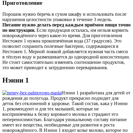
Приготовление
Порошок нужно беречь в сухом шкафу и использовать после
нарушения целостности упаковки в течение 3 недель.
Питание нужно делать перед каждым приёмом пищи точно
по инструкции.
Если продукция осталась, им нельзя кормить
новорождённого через какое-то время. Для приготовления
Нестожен 1 нужна прокипячённая вода (37 градусов). Это
позволит сохранить полезные бактерии, содержащиеся в
Нестожен 1. Мерной ложкой добавляется нужная часть смеси
в тёплую воду и размешивается до однородной консистенции.
Не стоит самостоятельно изменять соотношение продуктов,
это может приводит к затруднению переваривания.
Нэнни 1
Нэнни 1 разработана для детей от
рождения до полугода. Продукт прекрасно подходит для
деток без отклонений в здоровье. Такой состав, кака у Нэнни
1, рекомендуют и для тех малышей, которые не
восприимчивы к белку коровьего молока и страдают его
непереносимостью. Благодаря уникальному составу питание
имеет все вещества, необходимые для развития и роста
новорождённого. В Нэнни 1 входит козье молоко, которое по