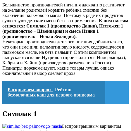
Большинство производителей питания адекватно реагируют
на желание родителей кормить ребёнка смесями без
включения пальмового масла. Поэтому в ряде их продуктов
существуют детские смеси без его применения.
К ним смесям
относятся: Симилак 1 (производство Дании), Нестожен 1
(производство – Швейцария) и смесь Нэнни 1
(производитель – Новая Зеландия).
Некоторые производители детского питания добились того,
что они изменили пальмитиновую кислоту, содержащуюся в
пальмовом масле, на бета-пальмит. С этим компонентом
выпускаются каши Нутрилон (производится в Нидерландах),
Кабрита и Хайнц (производство размещено в России).
Педиатры порекомендуют, какие товары лучше, однако
окончательный выбор сделает кроха.
Раскрываем вопрос:
Рейтинг
безмолочных каш для первого прикорма
Симилак 1
Беспроигрышным вариантом