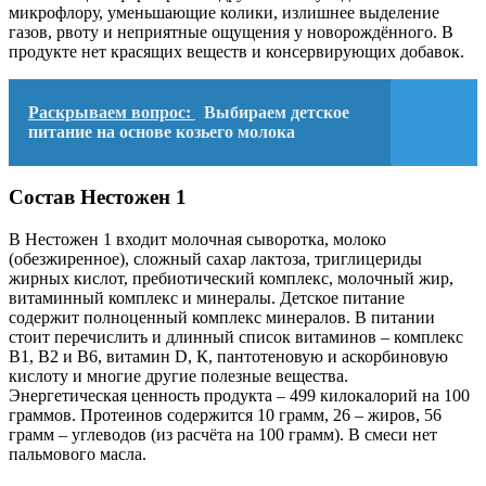
микрофлору, уменьшающие колики, излишнее выделение
газов, рвоту и неприятные ощущения у новорождённого. В
продукте нет красящих веществ и консервирующих добавок.
Раскрываем вопрос:
Выбираем детское
питание на основе козьего молока
Состав Нестожен 1
В Нестожен 1 входит молочная сыворотка, молоко
(обезжиренное), сложный сахар лактоза, триглицериды
жирных кислот, пребиотический комплекс, молочный жир,
витаминный комплекс и минералы. Детское питание
содержит полноценный комплекс минералов. В питании
стоит перечислить и длинный список витаминов – комплекс
B1, B2 и B6, витамин D, К, пантотеновую и аскорбиновую
кислоту и многие другие полезные вещества.
Энергетическая ценность продукта – 499 килокалорий на 100
граммов. Протеинов содержится 10 грамм, 26 – жиров, 56
грамм – углеводов (из расчёта на 100 грамм). В смеси нет
пальмового масла.